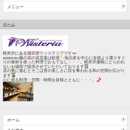
メニュー
ホーム
軽井沢にある
麺茶寮ウィステリアです
wisteria=藤の花の花言葉は歓迎
地元産を中心に全国より選りすぐ
りの食材を使った料理でおもてなし・・・。軽井沢価格にとらわれ
ないお値段で提供させていただいております
店の奥に進むとそこは苔の美しさに目を奪われる和の空間が広がり
ます
心に残る料理・空間・時間を皆様とともに・・・。
ホーム